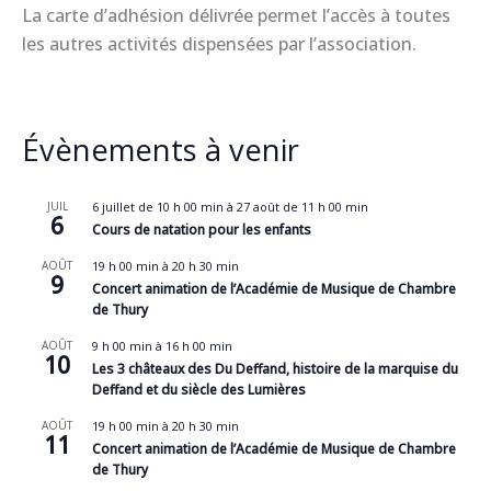
La carte d’adhésion délivrée permet l’accès à toutes
les autres activités dispensées par l’association.
Évènements à venir
JUIL
6 juillet de 10 h 00 min
à
27 août de 11 h 00 min
6
Cours de natation pour les enfants
AOÛT
19 h 00 min
à
20 h 30 min
9
Concert animation de l’Académie de Musique de Chambre
de Thury
AOÛT
9 h 00 min
à
16 h 00 min
10
Les 3 châteaux des Du Deffand, histoire de la marquise du
Deffand et du siècle des Lumières
AOÛT
19 h 00 min
à
20 h 30 min
11
Concert animation de l’Académie de Musique de Chambre
de Thury