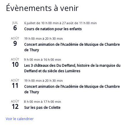
Évènements à venir
JUIL
6 juillet de 10 h 00 min
à
27 août de 11 h 00 min
6
Cours de natation pour les enfants
AOÛT
19 h 00 min
à
20 h 30 min
9
Concert animation de l’Académie de Musique de Chambre
de Thury
AOÛT
9 h 00 min
à
16 h 00 min
10
Les 3 châteaux des Du Deffand, histoire de la marquise du
Deffand et du siècle des Lumières
AOÛT
19 h 00 min
à
20 h 30 min
11
Concert animation de l’Académie de Musique de Chambre
de Thury
AOÛT
8 h 00 min
à
17 h 00 min
12
Sur les pas de Colette
Voir le calendrier