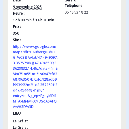
Date :
Gérard
Téléphone
9 novembre 2025
06 48 93 18 22
Heure :
12 h 00 min à 14 h 30 min
Prix :
35€
Site :
https://www.google.com/
maps/dir/L'Auberge+du+
Gr%C3%AAlat/47.4949097,
3.3575796/@47.4945509,3.
3629832,14.46z/data=!4m8
!4m7!1m5!1m1!1s0x47efd3
687963507b:0xfc7f28adb9
f99399!2m2!1d3.3572691!2
d47.4944487!1m0?
entry=ttu&g_ep=EgoyMDI1
MTAxMi4wIKXMDSoASAFQ
Aw%3D%3D
LIEU
Le Grêlat
Le Grêlat