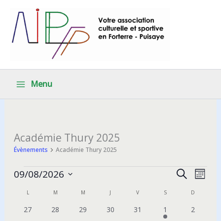
Aller
au
contenu
Menu
Académie Thury 2025
Évènements
Académie Thury 2025
Évènements
Recherche
Navig
09/08/2026
Recherche
Mois
et
de
Sélectionnez
L
LUNDI
M
MARDI
M
MERCREDI
J
JEUDI
V
VENDREDI
S
SAMEDI
D
DIMANCH
Calendrier
une
navigation
vues
date.
de
0
0
0
0
0
1
0
27
28
29
30
31
1
2
de
Évèn
évènements
évènements
évènements
évènements
évènements
évènement
évèneme
Évènements