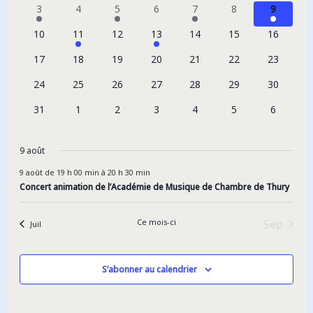
vues
1
0
1
0
1
0
1
3
4
5
6
7
8
9
Évènements
évènement
évènements
évènement
évènements
évènement
évènements
évèneme
0
1
0
1
0
0
0
10
11
12
13
14
15
16
évènements
évènement
évènements
évènement
évènements
évènements
évènemen
0
0
0
0
0
0
0
17
18
19
20
21
22
23
évènements
évènements
évènements
évènements
évènements
évènements
évènemen
0
0
0
0
0
0
0
24
25
26
27
28
29
30
évènements
évènements
évènements
évènements
évènements
évènements
évènemen
0
0
0
0
0
0
0
31
1
2
3
4
5
6
évènements
évènements
évènements
évènements
évènements
évènements
évèneme
9 août
9 août de 19 h 00 min
à
20 h 30 min
Concert animation de l’Académie de Musique de Chambre de Thury
Ce mois-ci
Sep
Juil
S’abonner au calendrier