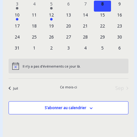
vues
1
0
1
0
0
0
0
3
4
5
6
7
8
9
Évènements
évènement
évènements
évènement
évènements
évènements
évènements
évèneme
1
0
1
0
0
0
0
10
11
12
13
14
15
16
évènement
évènements
évènement
évènements
évènements
évènements
évènemen
0
0
0
0
0
0
0
17
18
19
20
21
22
23
évènements
évènements
évènements
évènements
évènements
évènements
évènemen
0
0
0
0
0
0
0
24
25
26
27
28
29
30
évènements
évènements
évènements
évènements
évènements
évènements
évènemen
0
0
0
0
0
0
0
31
1
2
3
4
5
6
évènements
évènements
évènements
évènements
évènements
évènements
évèneme
Il n’y a pas d’évènements ce jour là.
Notice
Ce mois-ci
Sep
Juil
S’abonner au calendrier