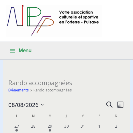
Aller
au
contenu
Menu
Rando accompagnées
Évènements
Rando accompagnées
Évènements
Recherche
Navig
08/08/2026
Recherche
Mois
et
de
Sélectionnez
L
LUNDI
M
MARDI
M
MERCREDI
J
JEUDI
V
VENDREDI
S
SAMEDI
D
DIMANCH
Calendrier
une
navigation
vues
date.
de
1
0
1
0
0
0
0
27
28
29
30
31
1
2
de
Évèn
évènement
évènements
évènement
évènements
évènements
évènements
évèneme
Évènements