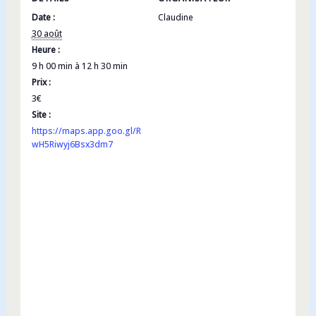
Date :
Claudine
30 août
Heure :
9 h 00 min à 12 h 30 min
Prix :
3€
Site :
https://maps.app.goo.gl/R
wH5Riwyj6Bsx3dm7