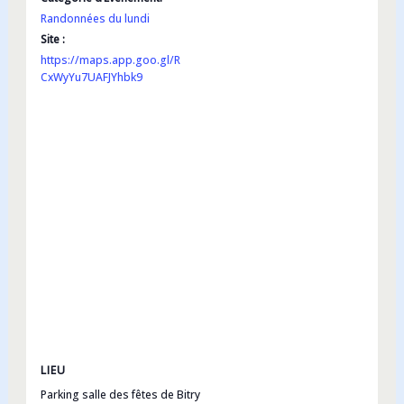
Randonnées du lundi
Site :
https://maps.app.goo.gl/R
CxWyYu7UAFJYhbk9
LIEU
Parking salle des fêtes de Bitry