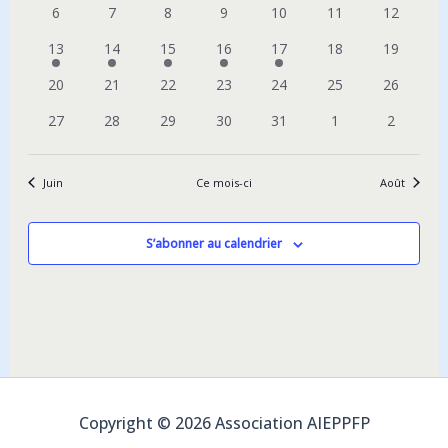
vues
0
0
0
0
0
0
0
6
7
8
9
10
11
12
Évènements
évènements
évènements
évènements
évènements
évènements
évènements
évènemen
2
2
2
2
2
0
0
13
14
15
16
17
18
19
évènements
évènements
évènements
évènements
évènements
évènements
évènemen
0
0
0
0
0
0
0
20
21
22
23
24
25
26
évènements
évènements
évènements
évènements
évènements
évènements
évènemen
0
0
0
0
0
0
0
27
28
29
30
31
1
2
évènements
évènements
évènements
évènements
évènements
évènements
évèneme
Juin
Ce mois-ci
Août
S’abonner au calendrier
Copyright © 2026 Association AIEPPFP