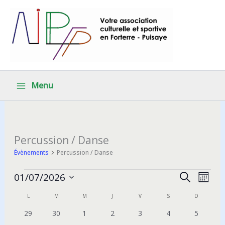
Aller
au
contenu
Menu
Percussion / Danse
Évènements
Percussion / Danse
Évènements
Recherche
Navig
01/07/2026
Recherche
Mois
et
de
Sélectionnez
L
LUNDI
M
MARDI
M
MERCREDI
J
JEUDI
V
VENDREDI
S
SAMEDI
D
DIMANCH
Calendrier
une
navigation
vues
date.
de
0
0
0
0
0
0
0
29
30
1
2
3
4
5
de
Évèn
évènements
évènements
évènements
évènements
évènements
évènements
évèneme
Évènements