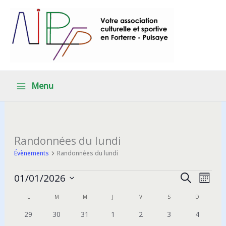
Aller
au
contenu
Menu
Randonnées du lundi
Évènements
Randonnées du lundi
Évènements
Recherche
Navig
01/01/2026
Recherche
Mois
et
de
Sélectionnez
L
LUNDI
M
MARDI
M
MERCREDI
J
JEUDI
V
VENDREDI
S
SAMEDI
D
DIMANCH
Calendrier
une
navigation
vues
date.
de
0
0
0
0
0
0
0
29
30
31
1
2
3
4
de
Évèn
évènements
évènements
évènements
évènements
évènements
évènements
évèneme
Évènements