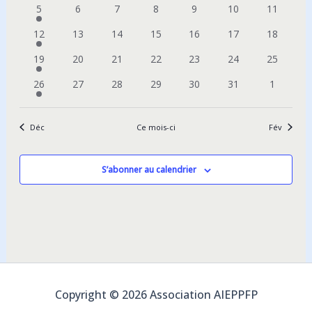
vues
1
0
0
0
0
0
0
5
6
7
8
9
10
11
Évènements
évènement
évènements
évènements
évènements
évènements
évènements
évènemen
1
0
0
0
0
0
0
12
13
14
15
16
17
18
évènement
évènements
évènements
évènements
évènements
évènements
évènemen
1
0
0
0
0
0
0
19
20
21
22
23
24
25
évènement
évènements
évènements
évènements
évènements
évènements
évènemen
1
0
0
0
0
0
0
26
27
28
29
30
31
1
évènement
évènements
évènements
évènements
évènements
évènements
évèneme
Déc
Ce mois-ci
Fév
S’abonner au calendrier
Copyright © 2026 Association AIEPPFP