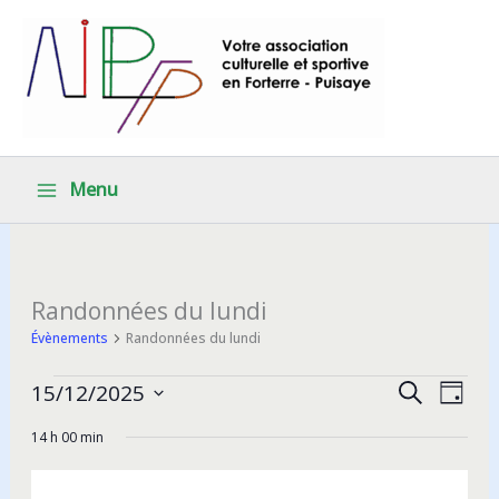
Aller
au
contenu
Menu
Randonnées du lundi
Évènements
Randonnées du lundi
Évènements
Recherche
Navig
15/12/2025
Recherche
Jour
for
et
de
Sélectionnez
14 h 00 min
une
15
navigation
vues
date.
décembre
de
Évèn