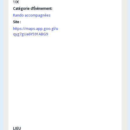
10€
Catégorie d’Évènement:
Rando accompagnées
Site :
https://maps.app.goo.gl/u
qyg7gUa6Y591ABG9
LIEU