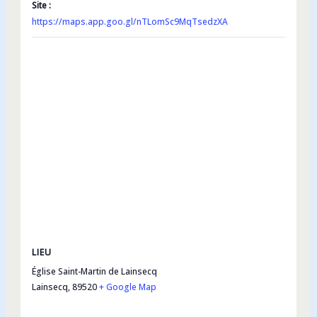
Site :
https://maps.app.goo.gl/nTLomSc9MqTsedzXA
LIEU
Église Saint-Martin de Lainsecq
Lainsecq
,
89520
+ Google Map