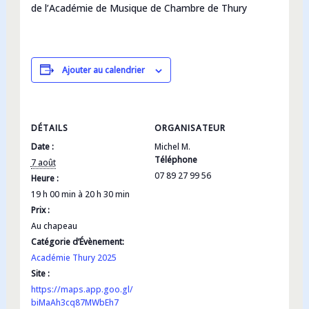
de l’Académie de Musique de Chambre de Thury
Ajouter au calendrier
DÉTAILS
ORGANISATEUR
Date :
Michel M.
Téléphone
7 août
07 89 27 99 56
Heure :
19 h 00 min à 20 h 30 min
Prix :
Au chapeau
Catégorie d’Évènement:
Académie Thury 2025
Site :
https://maps.app.goo.gl/
biMaAh3cq87MWbEh7