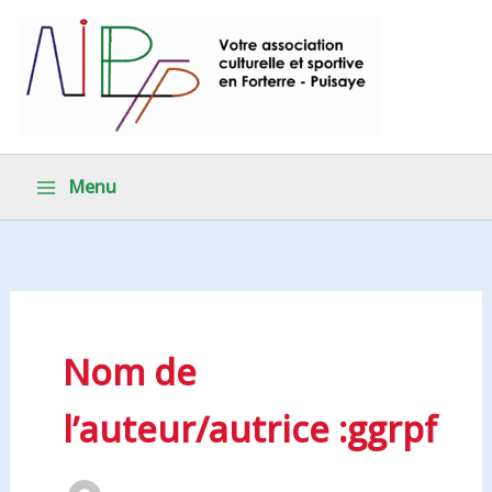
Aller
au
contenu
Menu
Nom de
l’auteur/autrice :ggrpf